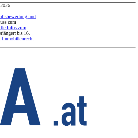
gust 2026
sbewertung und
s zum
 Infos zum
bis 16.
mmobilienrecht