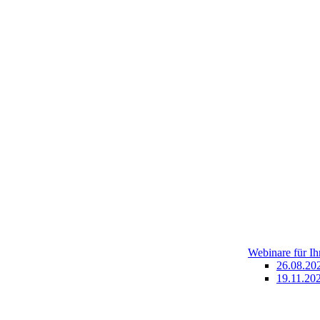
Webinare für I
26.08.20
19.11.202