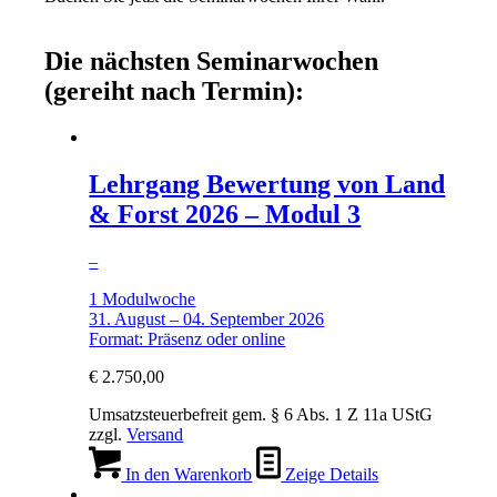
Die nächsten Seminarwochen
(gereiht nach Termin):
Lehrgang Bewertung von Land
& Forst 2026 – Modul 3
–
1 Modulwoche
31. August – 04. September 2026
Format: Präsenz oder online
€
2.750,00
Umsatzsteuerbefreit gem. § 6 Abs. 1 Z 11a UStG
zzgl.
Versand
In den Warenkorb
Zeige Details