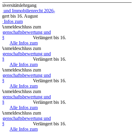
sitätslehrgang
d Immobilienrecht 2026-
16. August
fos zum
hluss zum
nschaftsbewertung und
erlängert bis 16.
6
Alle Infos zum
hluss zum
nschaftsbewertung und
erlängert bis 16.
6
Alle Infos zum
eldeschluss zum
nschaftsbewertung und
erlängert bis 16.
6
Alle Infos zum
hluss zum
nschaftsbewertung und
erlängert bis 16.
6
Alle Infos zum
hluss zum
nschaftsbewertung und
erlängert bis 16.
6
Alle Infos zum