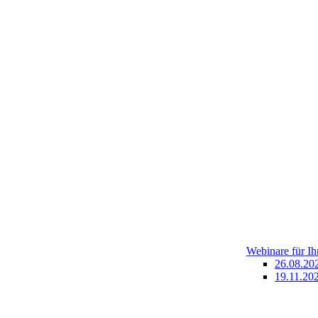
Webinare für I
26.08.20
19.11.202