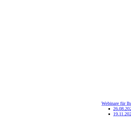
Webinare für I
26.08.20
19.11.202