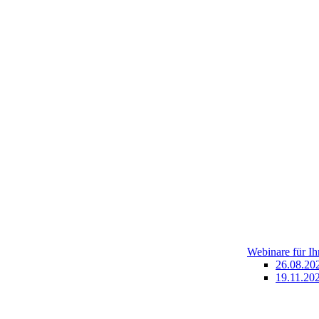
Webinare für I
26.08.20
19.11.202