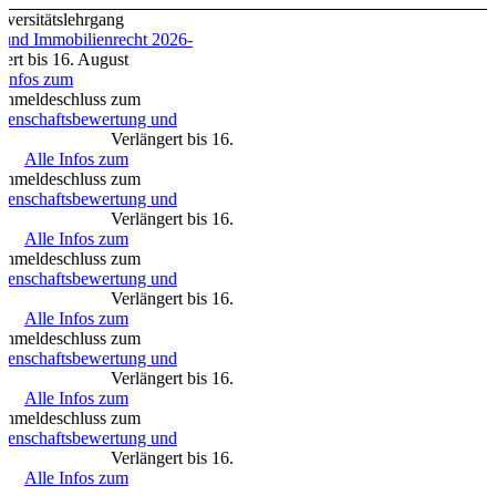
sitätslehrgang
d Immobilienrecht 2026-
16. August
fos zum
hluss zum
schaftsbewertung und
erlängert bis 16.
6
Alle Infos zum
hluss zum
schaftsbewertung und
erlängert bis 16.
6
Alle Infos zum
eldeschluss zum
schaftsbewertung und
erlängert bis 16.
6
Alle Infos zum
hluss zum
schaftsbewertung und
erlängert bis 16.
6
Alle Infos zum
hluss zum
schaftsbewertung und
erlängert bis 16.
6
Alle Infos zum